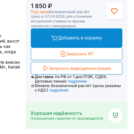
1 850 ₽
Под заказ
Безналичный расчёт
Цена от 01.04.2026, для уточнения
актуальной стоимости просим
связаться с менеджером.
о
Добавить в корзину
ий, высот
ть как
х, когда
Запросить КП
Не внесен
M», Китай
Запросить видеодемонстрацию
Доставка:
по РФ от 1 дня (ПЭК, СДЕК,
Деловые линии)
подробнее
Оплата:
безналичный расчёт (цены указаны
с НДС)
подробнее
Хорошая надёжность
Полноценная гарантия от производителя