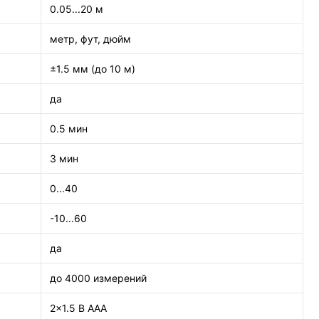
0.05...20 м
метр, фут, дюйм
±1.5 мм (до 10 м)
да
0.5 мин
3 мин
0...40
-10...60
да
до 4000 измерений
2x1.5 В ААА