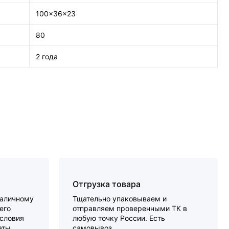
100x36x23
80
2 года
Отгрузка товара
наличному
Тщательно упаковываем и
его
отправляем проверенными ТК в
словия
любую точку России. Есть
аты.
самовывоз.