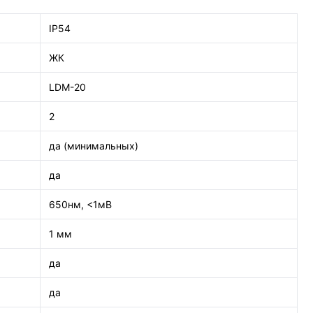
IP54
ЖК
LDM-20
2
да (минимальных)
да
650нм, <1мВ
1 мм
да
да