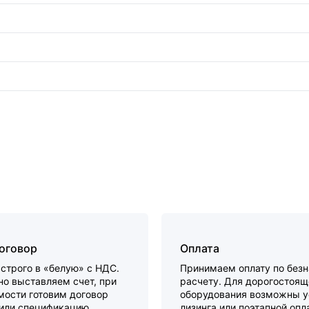
договор
Оплата
строго в «белую» с НДС.
Принимаем оплату по без
о выставляем счет, при
расчету. Для дорогостоящ
мости готовим договор
оборудования возможны у
 или спецификацию.
лизинга или поэтапной опл