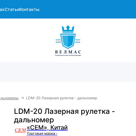
ах
Статьи
Контакты
→
альномеры
LDM-20 Лазерная рулетка - дальномер
LDM-20 Лазерная рулетка -
дальномер
«CEM», Китай
Торговая марка
›