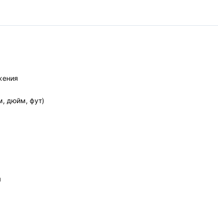
жения
, дюйм, фут)
я