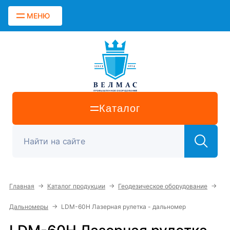
МЕНЮ
Каталог
→
→
→
Главная
Каталог продукции
Геодезическое оборудование
→
Дальномеры
LDM-60H Лазерная рулетка - дальномер