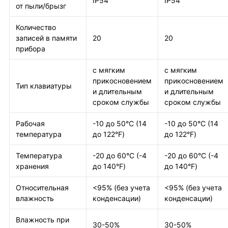
IP54
IP54
от пыли/брызг
Количество
записей в памяти
20
20
прибора
с мягким
с мягким
прикосновением
прикосновением
Тип клавиатуры
и длительным
и длительным
сроком службы
сроком службы
Рабочая
-10 до 50°С (14
-10 до 50°С (14
температура
до 122°F)
до 122°F)
Температура
-20 до 60°С (-4
-20 до 60°С (-4
хранения
до 140°F)
до 140°F)
Относительная
<95% (без учета
<95% (без учета
влажность
конденсации)
конденсации)
Влажность при
30-50%
30-50%