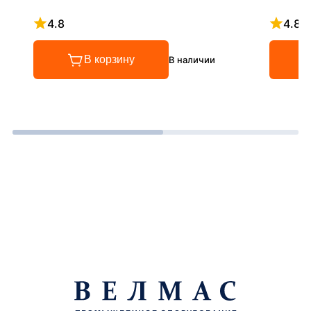
4.8
4.8
Рейтинг 4.8 из 5
Рейтинг
В корзину
В наличии