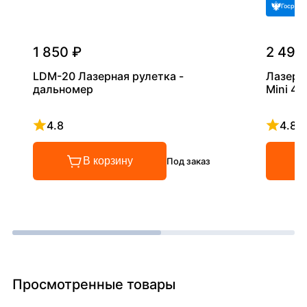
Госреес
1 850 ₽
2 490
LDM-20 Лазерная рулетка -
Лазерн
дальномер
Mini 40
4.8
4.8
Рейтинг 4.8 из 5
Рейтинг
В корзину
Под заказ
Просмотренные товары