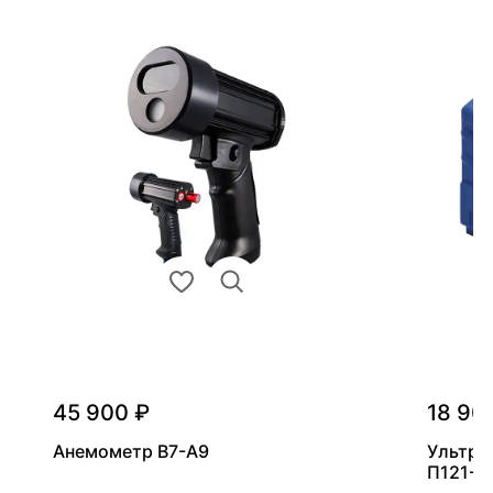
45 900 ₽
18 90
Анемометр В7-А9
Ультра
П121-5