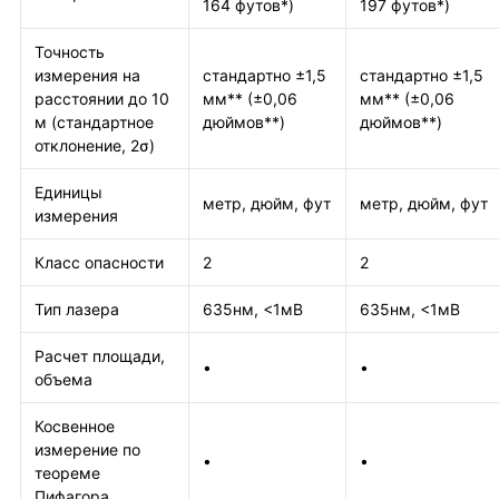
164 футов*)
197 футов*)
Точность
измерения на
стандартно ±1,5
стандартно ±1,5
расстоянии до 10
мм** (±0,06
мм** (±0,06
м (стандартное
дюймов**)
дюймов**)
отклонение, 2σ)
Единицы
метр, дюйм, фут
метр, дюйм, фут
измерения
Класс опасности
2
2
Тип лазера
635нм, <1мВ
635нм, <1мВ
Расчет площади,
•
•
объема
Косвенное
измерение по
•
•
теореме
Пифагора