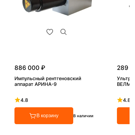
886 000 ₽
289 0
Импульсный рентгеновский
Ультра
аппарат АРИНА-9
ВЕЛМА
4.8
4.8
Рейтинг 4.8 из 5
Рейтинг
В корзину
В наличии