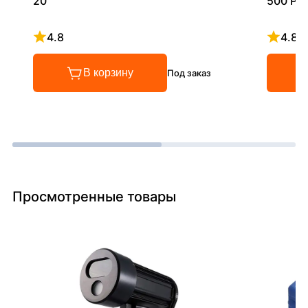
20
500 Pro
4.8
4.8
Рейтинг 4.8 из 5
Рейтинг
В корзину
Под заказ
Просмотренные товары