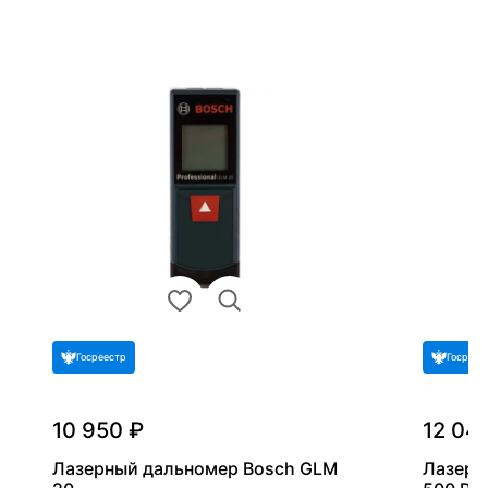
Госреестр
Госреес
10 950 ₽
12 04
Лазерный дальномер Bosch GLM
Лазерн