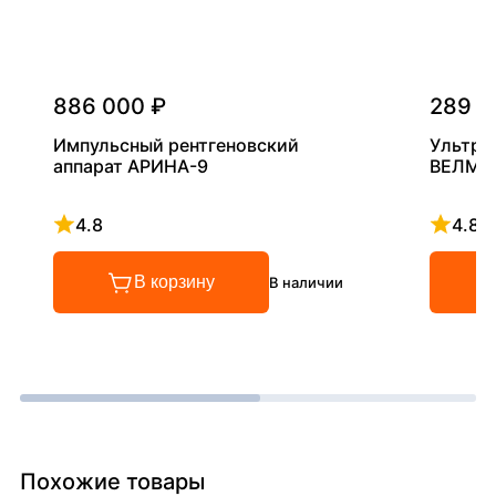
886 000 ₽
289 0
Импульсный рентгеновский
Ультра
аппарат АРИНА-9
ВЕЛМА
4.8
4.8
Рейтинг 4.8 из 5
Рейтинг
В корзину
В наличии
Похожие товары