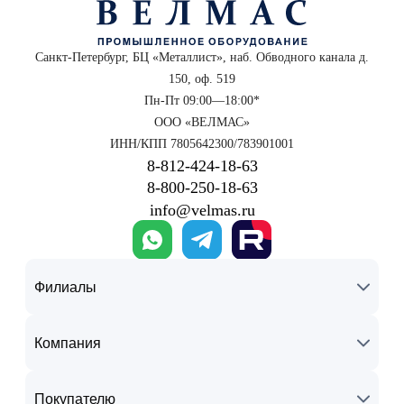
Санкт-Петербург, БЦ «Металлист», наб. Обводного канала д.
150, оф. 519
Пн-Пт 09:00—18:00*
ООО «ВЕЛМАС»
ИНН/КПП 7805642300/783901001
8‑812‑424‑18‑63
8‑800‑250‑18‑63
info@velmas.ru
Филиалы
Компания
Покупателю