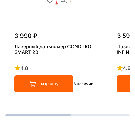
3 990 ₽
3 590
Лазерный дальномер CONDTROL
Лазерн
SMART 20
INFINIT
4.8
4.8
Рейтинг 4.8 из 5
Рейтинг
В корзину
В наличии