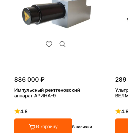
886 000 ₽
289 0
Импульсный рентгеновский
Ультра
аппарат АРИНА-9
ВЕЛМА
4.8
4.8
Рейтинг 4.8 из 5
Рейтинг
В корзину
В наличии