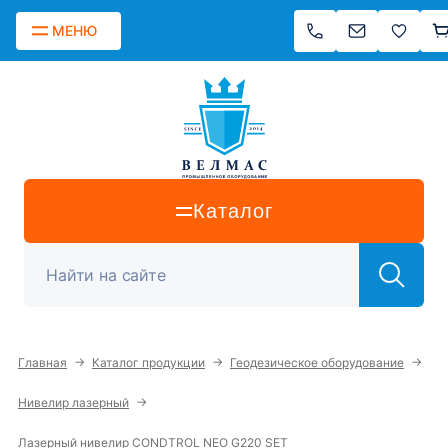
МЕНЮ
Каталог
→
→
→
Главная
Каталог продукции
Геодезическое оборудование
→
Нивелир лазерный
Лазерный нивелир CONDTROL NEO G220 SET