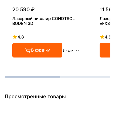
20 590 ₽
11 590
Лазерный нивелир CONDTROL
Лазерн
BODEN 3D
EFX360
4.8
4.8
Рейтинг 4.8 из 5
Рейтинг
В корзину
В наличии
Просмотренные товары