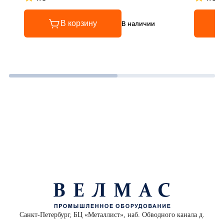
Рейтинг 4.8 из 5
Рейтинг
В корзину
В наличии
Санкт-Петербург, БЦ «Металлист», наб. Обводного канала д.