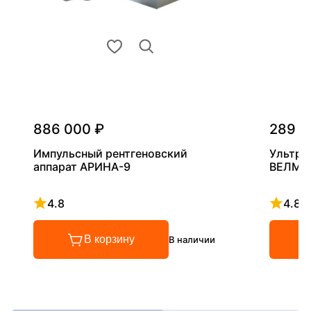
886 000 ₽
289 0
Импульсный рентгеновский
Ультра
аппарат АРИНА-9
ВЕЛМА
4.8
4.8
Рейтинг 4.8 из 5
Рейтинг
В корзину
В наличии