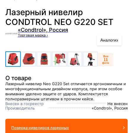
Лазерный нивелир
CONDTROL NEO G220 SET
«Condtrol», Россия
Торговая марка
›
›
Аналоги
Все
11
фото
О товаре
Лазерный нивелир Neo G220 Set отличается эргономичным и
многофункциональным дизайном корпуса, при этом особое
внимание уделено защите от ударов. Комплектуется
полноразмерным штативом в прочном кейсе.
Внесен в госреестр
Не внесен
Производитель
«Condtrol», Россия
Поверка нивелиров лазерных