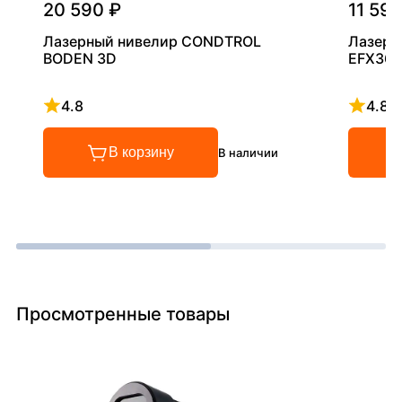
20 590 ₽
11 590
Лазерный нивелир CONDTROL
Лазерн
BODEN 3D
EFX360
4.8
4.8
Рейтинг 4.8 из 5
Рейтинг
В корзину
В наличии
Просмотренные товары