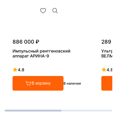
886 000 ₽
289 0
Импульсный рентгеновский
Ультра
аппарат АРИНА-9
ВЕЛМА
4.8
4.8
Рейтинг 4.8 из 5
Рейтинг
В корзину
В наличии