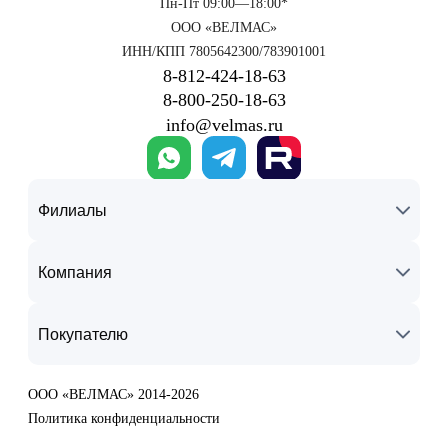
Пн-Пт 09:00—18:00*
ООО «ВЕЛМАС»
ИНН/КПП 7805642300/783901001
8‑812‑424‑18‑63
8‑800‑250‑18‑63
info@velmas.ru
Филиалы
Компания
Покупателю
ООО «ВЕЛМАС» 2014-2026
Политика конфиденциальности