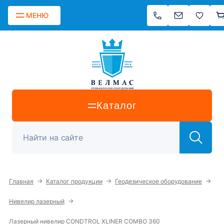
МЕНЮ
Каталог
→
→
→
Главная
Каталог продукции
Геодезическое оборудование
→
Нивелир лазерный
Лазерный нивелир CONDTROL XLINER COMBO 360