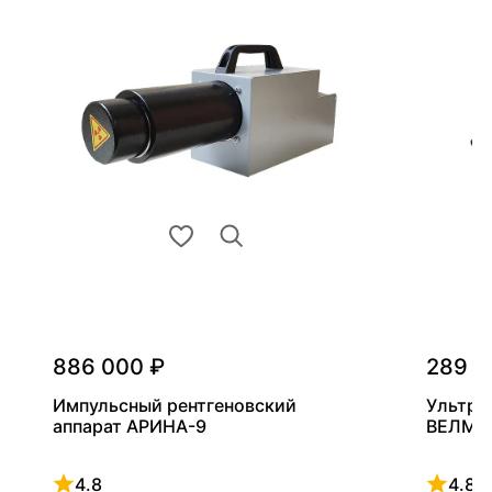
886 000 ₽
289 0
Импульсный рентгеновский
Ультра
аппарат АРИНА-9
ВЕЛМА
4.8
4.8