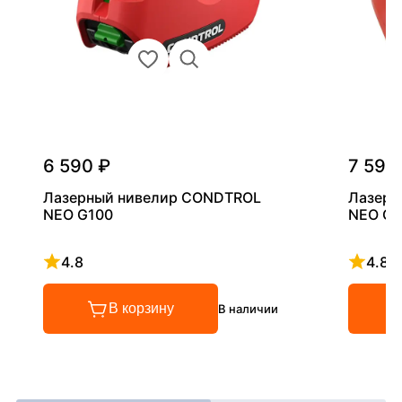
6 590 ₽
7 590
Лазерный нивелир CONDTROL
Лазерн
NEO G100
NEO G2
4.8
4.8
Рейтинг 4.8 из 5
Рейтинг
В корзину
В наличии