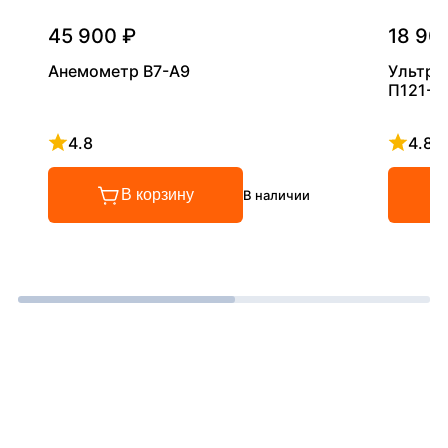
45 900 ₽
18 90
Анемометр В7-А9
Ультра
П121-5
4.8
4.8
Рейтинг 4.8 из 5
Рейтинг
В корзину
В наличии