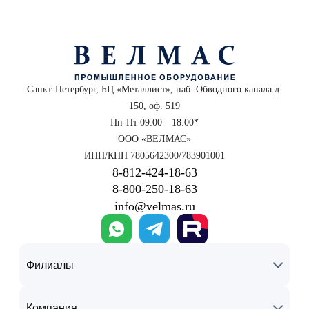
Санкт-Петербург, БЦ «Металлист», наб. Обводного канала д.
150, оф. 519
Пн-Пт 09:00—18:00*
ООО «ВЕЛМАС»
ИНН/КПП 7805642300/783901001
8‑812‑424‑18‑63
8‑800‑250‑18‑63
info@velmas.ru
Филиалы
Компания