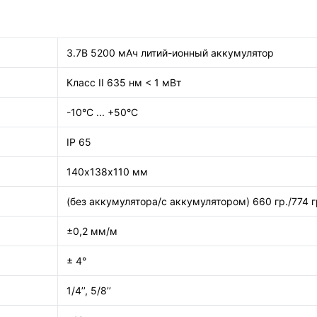
3.7В 5200 мАч литий-ионный аккумулятор
Класс II 635 нм < 1 мВт
-10°C ... +50°C
IP 65
140х138х110 мм
(без аккумулятора/с аккумулятором) 660 гр./774 г
±0,2 мм/м
± 4°
1/4’’, 5/8’’