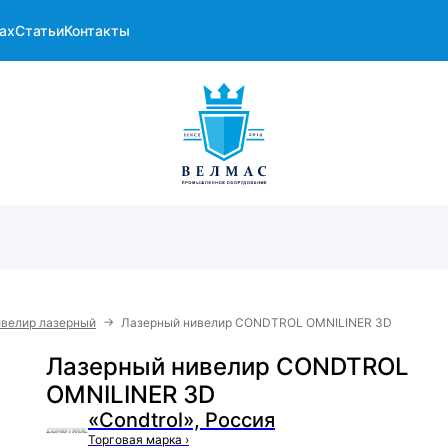
ах
Статьи
Контакты
→
велир лазерный
Лазерный нивелир CONDTROL OMNILINER 3D
Лазерный нивелир CONDTROL
OMNILINER 3D
«Condtrol», Россия
Торговая марка
›