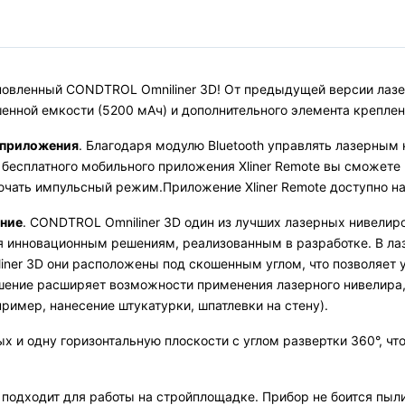
вленный CONDTROL Omniliner 3D! От предыдущей версии лазер
шенной емкости (5200 мАч) и дополнительного элемента креплен
 приложения
. Благодаря модулю Bluetooth управлять лазерным
 бесплатного мобильного приложения Xliner Remote вы сможет
чать импульсный режим.Приложение Xliner Remote доступно на A
ение
. CONDTROL Omniliner 3D один из лучших лазерных нивелир
ря инновационным решениям, реализованным в разработке. В ла
liner 3D они расположены под скошенным углом, что позволяет 
шение расширяет возможности применения лазерного нивелира
ример, нанесение штукатурки, шпатлевки на стену).
х и одну горизонтальную плоскости с углом развертки 360°, чт
о подходит для работы на стройплощадке. Прибор не боится пыли