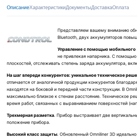
Описание
Характеристики
Документы
Доставка
Оплата
Представляем вашему вниманию обно
Bluetooth, двух аккумуляторов повы
Управление с помощью мобильного
не привлекая напарника. С помощью
плоскостей, отслеживать степень заряда аккумулятора, вклю
На шаг впереди конкурентов: уникальное техническое реш
отличается от аналогичной продукции конкурентов благода
находятся на боковой и передней части конструкции. В Omni
максимально близкое к стенам расстояние. Техническое ре
время работ, связанных с выравниванием поверхностей (нап
Трехмерная разметка
. Прибор выстраивает две вертикальны
положение прибора.
Высокий класс защиты
. Обновленный Omniliner 3D идеальн