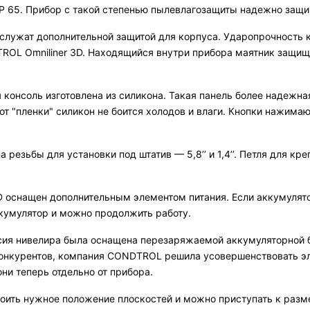
IP 65. Прибор с такой степенью пылевлагозащиты надежно защи
 служат дополнительной защитой для корпуса. Ударопрочность 
ROL Omniliner 3D. Находящийся внутри прибора маятник защи
ая консоль изготовлена из силикона. Такая панель более надежн
от "пленки" силикон не боится холодов и влаги. Кнопки нажимаю
 резьбы для установки под штатив — 5,8’’ и 1,4’’. Петля для кр
D оснащен дополнительным элементом питания. Если аккумулято
кумулятор и можно продолжить работу.
ия нивелира была оснащена перезаряжаемой аккумуляторной б
конкурентов, компания CONDTROL решила усовершенствовать эл
ни теперь отдельно от прибора.
троить нужное положение плоскостей и можно приступать к разм