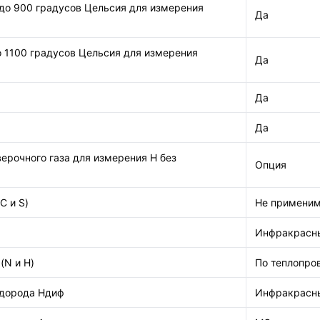
до 900 градусов Цельсия для измерения
Да
 1100 градусов Цельсия для измерения
Да
Да
Да
ерочного газа для измерения H без
Опция
С и S)
Не примени
Инфракрасн
(N и H)
По теплопро
одорода Hдиф
Инфракрасн