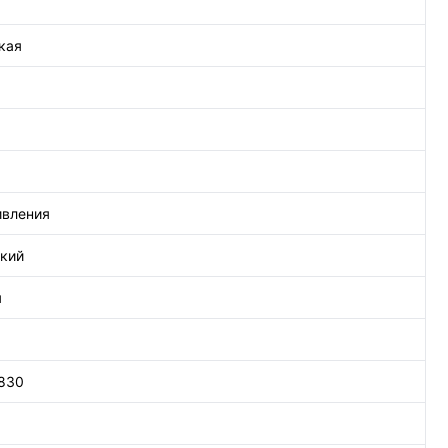
кая
ивления
кий
я
 830