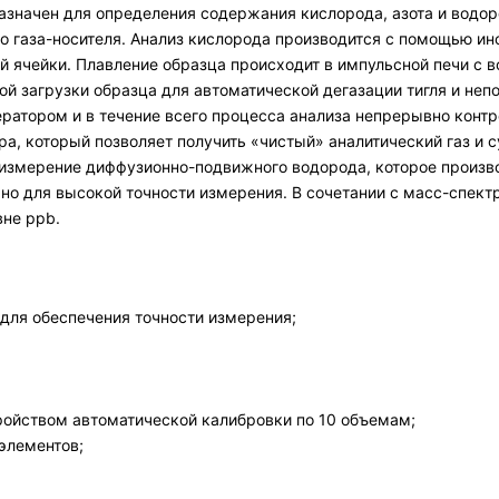
значен для определения содержания кислорода, азота и водор
го газа-носителя. Анализ кислорода производится с помощью ин
ячейки. Плавление образца происходит в импульсной печи с в
й загрузки образца для автоматической дегазации тигля и неп
ератором и в течение всего процесса анализа непрерывно конт
ра, который позволяет получить «чистый» аналитический газ и
 измерение диффузионно-подвижного водорода, которое произв
но для высокой точности измерения. В сочетании с масс-спек
вне ppb.
для обеспечения точности измерения;
ройством автоматической калибровки по 10 объемам;
элементов;