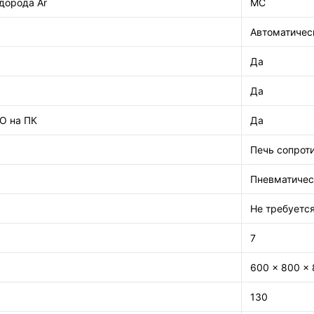
дорода Ar
МС
Автоматичес
Да
Да
О на ПК
Да
Печь сопрот
Пневматичес
Не требуетс
7
600 × 800 ×
130