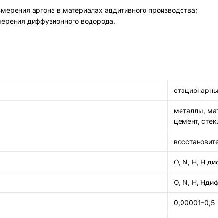
мерения аргона в материалах аддитивного производства;
мерения диффузионного водорода.
стационарн
металлы, ма
цемент, стек
восстановите
O, N, H, H ди
O, N, H, Hдиф
0,00001–0,5