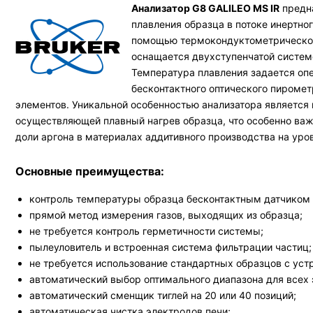
Анализатор G8 GALILEO MS IR
предна
плавления образца в потоке инертно
помощью термокондуктометрической 
оснащается двухступенчатой системо
Температура плавления задается оп
бесконтактного оптического пиромет
элементов. Уникальной особенностью анализатора является
осуществляющей плавный нагрев образца, что особенно важ
доли аргона в материалах аддитивного производства на уро
Основные преимущества:
контроль температуры образца бесконтактным датчиком 
прямой метод измерения газов, выходящих из образца;
не требуется контроль герметичности системы;
пылеуловитель и встроенная система фильтрации частиц;
не требуется использование стандартных образцов с уст
автоматический выбор оптимального диапазона для всех 
автоматический сменщик тиглей на 20 или 40 позиций;
автоматическая чистка электродов печи;