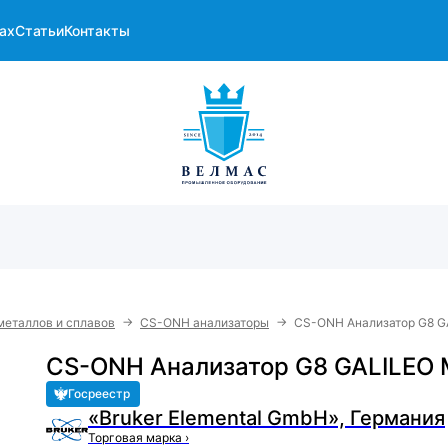
ах
Статьи
Контакты
→
→
металлов и сплавов
CS-ONH анализаторы
CS-ONH Анализатор G8 G
CS-ONH Анализатор G8 GALILEO 
Госреестр
«Bruker Elemental GmbH», Германия
Торговая марка
›