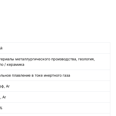
ый
териалы металлургического производства, геология,
ло / керамика
льное плавление в токе инертного газа
фф, Ar
, Ar
 %