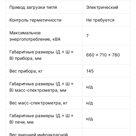
Привод загрузки тигля
Электрический
Контроль герметичности
Не требуется
Максимальное
7
энергопотребление, кВА
Габаритные размеры (Д × Ш ×
660 × 710 × 780
В) прибора, мм
Вес прибора, кг
145
Габаритные размеры (Д × Ш ×
н/д
В) масс-спектрометра, мм
Вес масс-спектрометра, кг
н/д
Габаритные размеры (Д × Ш ×
н/д
В) печи, мм
Вес внешней инфракрасной