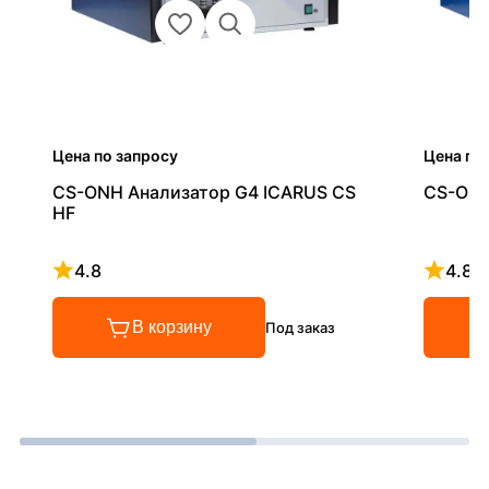
Цена по запросу
Цена по
CS-ONH Анализатор G4 ICARUS CS
CS-ONH
HF
4.8
4.8
Рейтинг 4.8 из 5
Рейтинг
В корзину
Под заказ