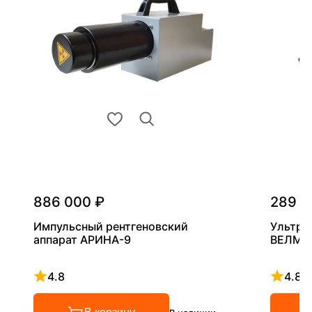
886 000 ₽
289 0
Импульсный рентгеновский
Ультра
аппарат АРИНА-9
ВЕЛМА
4.8
4.8
Рейтинг 4.8 из 5
Рейтинг