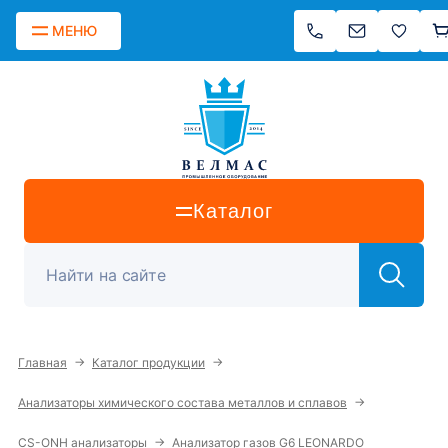
МЕНЮ
Каталог
→
→
Главная
Каталог продукции
→
Анализаторы химического состава металлов и сплавов
→
CS-ONH анализаторы
Анализатор газов G6 LEONARDO