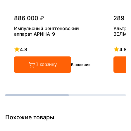
886 000 ₽
289 0
Импульсный рентгеновский
Ультра
аппарат АРИНА-9
ВЕЛМА
4.8
4.8
Рейтинг 4.8 из 5
Рейтинг
В корзину
В наличии
Похожие товары