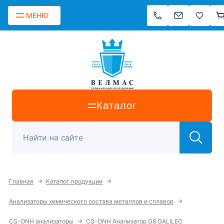
МЕНЮ
Каталог
→
→
Главная
Каталог продукции
→
Анализаторы химического состава металлов и сплавов
→
CS-ONH анализаторы
CS-ONH Анализатор G8 GALILEO