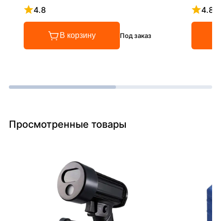
4.8
4.8
Рейтинг 4.8 из 5
Рейтинг
В корзину
Под заказ
Просмотренные товары