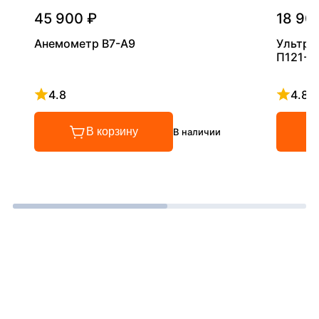
45 900 ₽
18 90
Анемометр В7-А9
Ультра
П121-5
4.8
4.8
Рейтинг 4.8 из 5
Рейтинг
В корзину
В наличии