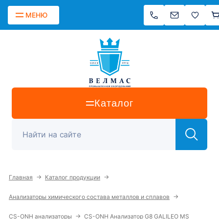
МЕНЮ
Каталог
→
→
Главная
Каталог продукции
→
Анализаторы химического состава металлов и сплавов
→
CS-ONH анализаторы
CS-ONH Анализатор G8 GALILEO MS