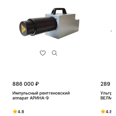
886 000 ₽
289 0
Импульсный рентгеновский
Ультра
аппарат АРИНА-9
ВЕЛМА
4.8
4.8
Рейтинг 4.8 из 5
Рейтинг