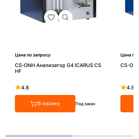
Цена по запросу
Цена по
CS-ONH Анализатор G4 ICARUS CS
CS-ONH
HF
4.8
4.8
Рейтинг 4.8 из 5
Рейтинг
В корзину
Под заказ