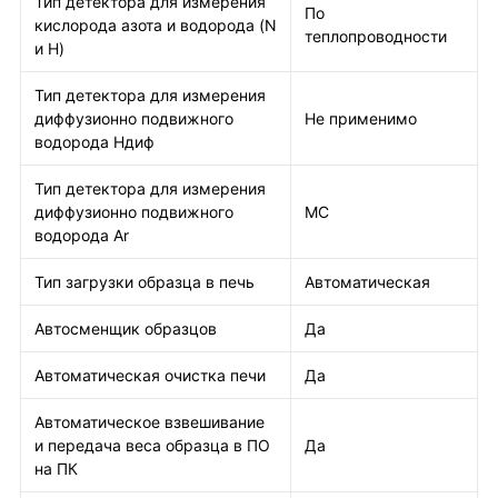
Тип детектора для измерения
По
кислорода азота и водорода (N
теплопроводности
и H)
Тип детектора для измерения
диффузионно подвижного
Не применимо
водорода Hдиф
Тип детектора для измерения
диффузионно подвижного
МС
водорода Ar
Тип загрузки образца в печь
Автоматическая
Автосменщик образцов
Да
Автоматическая очистка печи
Да
Автоматическое взвешивание
и передача веса образца в ПО
Да
на ПК