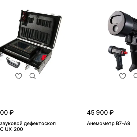
000 ₽
45 900 ₽
звуковой дефектоскоп
Анемометр В7-А9
С UX-200