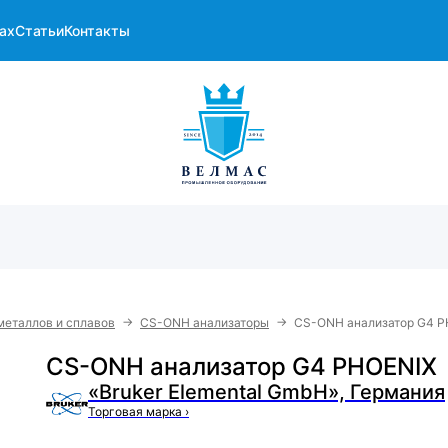
ах
Статьи
Контакты
→
→
металлов и сплавов
CS-ONH анализаторы
CS-ONH анализатор G4 P
CS-ONH анализатор G4 PHOENIX
«Bruker Elemental GmbH», Германия
Торговая марка
›