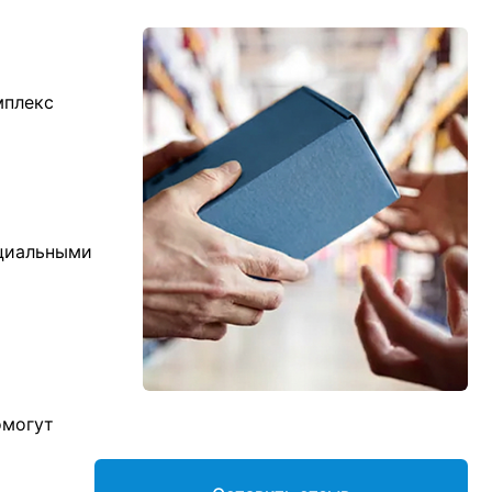
мплекс
ициальными
омогут