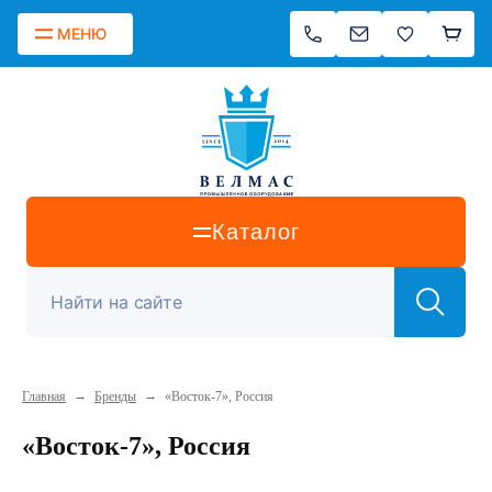
МЕНЮ
Каталог
→
→
Главная
Бренды
«Восток-7», Россия
«Восток-7», Россия