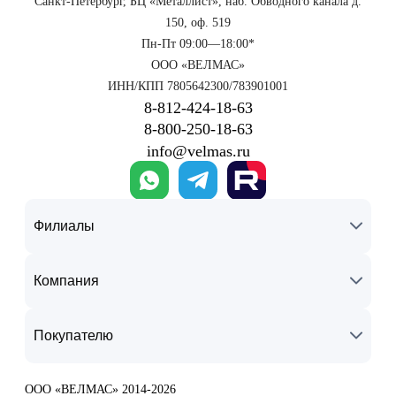
Санкт-Петербург, БЦ «Металлист», наб. Обводного канала д.
150, оф. 519
Пн-Пт 09:00—18:00*
ООО «ВЕЛМАС»
ИНН/КПП 7805642300/783901001
8‑812‑424‑18‑63
8‑800‑250‑18‑63
info@velmas.ru
Филиалы
Компания
Покупателю
ООО «ВЕЛМАС» 2014-2026