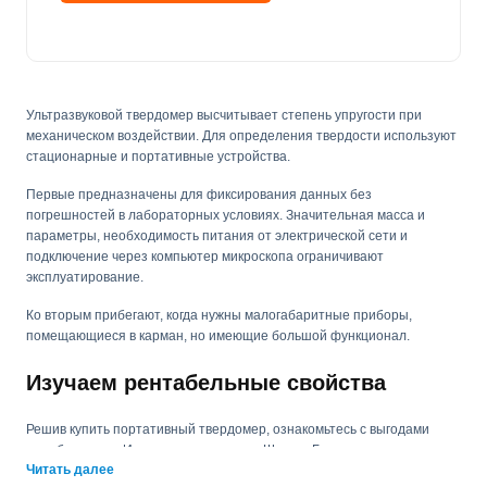
Ультразвуковой твердомер высчитывает степень упругости при
механическом воздействии. Для определения твердости используют
стационарные и портативные устройства.
Первые предназначены для фиксирования данных без
погрешностей в лабораторных условиях. Значительная масса и
параметры, необходимость питания от электрической сети и
подключение через компьютер микроскопа ограничивают
эксплуатирование.
Ко вторым прибегают, когда нужны малогабаритные приборы,
помещающиеся в карман, но имеющие большой функционал.
Изучаем рентабельные свойства
Решив купить портативный твердомер, ознакомьтесь с выгодами
приобретения. Используемые шкалы Шора и Бринелля применимы
Читать далее
для деревянных и резиновых материалов. Средний уровень