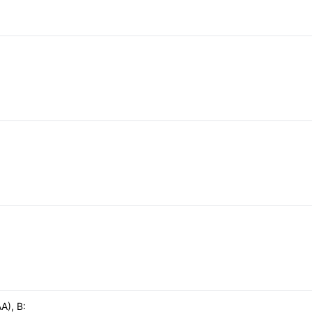
А), В: