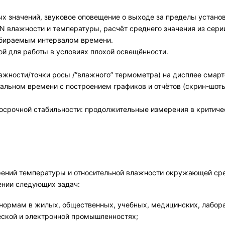
х значений, звуковое оповещение о выходе за пределы устано
 влажности и температуры, расчёт среднего значения из сери
выбираемым интервалом времени.
й для работы в условиях плохой освещённости.
ажности/точки росы /”влажного” термометра) на дисплее смар
 реальном времени с построением графиков и отчётов (скрин-шо
срочной стабильности: продолжительные измерения в критиче
ений температуры и относительной влажности окружающей сре
ении следующих задач:
 нормам в жилых, общественных, учебных, медицинских, лабо
еской и электронной промышленностях;