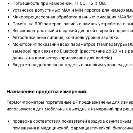
Погрешность при измерении: ±1 0С; ±5 % ОВ.
Установка допустимых MAX и MIN порогов для измеряемы
Микропроцессорная обработка данных: фиксация MAX/MIN
Память на 999 замеров, запись в память устройства с 
Высококонтрастный и широкий дисплей с яркой подсветко
Автоотключение питания, контроль уровня зарядки.
Мониторинг показаний всех параметров (температуры/вл
замеров) при связи по Bluetooth (расстояние до 20 м) в
данных на компьютер (приложение для Android).
Бюджетная долговечная модель с высоким уровнем долго
Назначение средства измерений:
Термогигрометры портативные В7 предназначены для измер
используются для мобильных выездных измерений при реш
проверка соответствия показателей воздуха санитарным
помещения в медицинской, фармацевтической, биологич