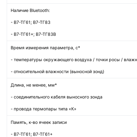
Наличие Bluetooth:
- В7-ТГ61; В7-ТГ83
- В7-ТГ61+; В7-ТГ83В
Время измерения параметра, с*
- температуры окружающего воздуха / точки росы / влажн
- относительной влажности (выносной зонд)
Длина, не менее, мм*
- соединительного кабеля выносного зонда
- провода термопары типа «К»
Память, к-во ячеек записи
- В7-ТГ61; В7-ТГ61+