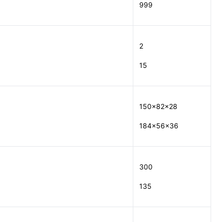
999
2
15
150×82×28
184×56×36
300
135