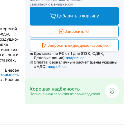
связаться с менеджером.
Добавить в корзину
змерений
Запросить КП
реды,
воздушно-
адке
Запросить видеодемонстрацию
гических
Доставка:
по РФ от 1 дня (ПЭК, СДЕК,
я сырья и
Деловые линии)
подробнее
ставках,
Оплата:
безналичный расчёт (цены указаны
с НДС)
подробнее
Внесен
стоимость
», Россия
Хорошая надёжность
Полноценная гарантия от производителя