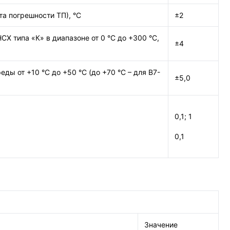
а погрешности ТП), °С
±2
 типа «К» в диапазоне от 0 °С до +300 °С,
±4
 от +10 °С до +50 °С (до +70 °С – для В7-
±5,0
0,1; 1
0,1
Значение