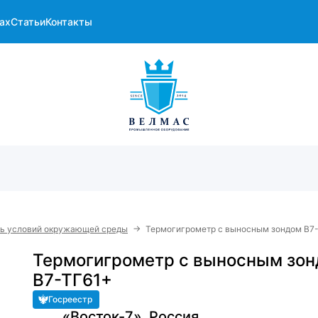
ах
Статьи
Контакты
→
ль условий окружающей среды
Термогигрометр с выносным зондом В7
Термогигрометр с выносным зо
В7-ТГ61+
Госреестр
«Восток-7», Россия