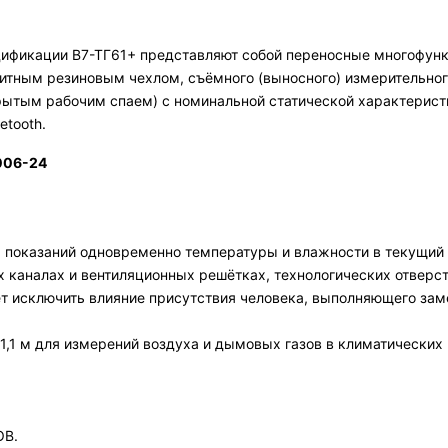
ификации В7-ТГ61+ представляют собой переносные многофун
итным резиновым чехлом, съёмного (выносного) измерительног
рытым рабочим спаем) с номинальной статической характеристи
etooth.
006-24
 показаний одновременно температуры и влажности в текущий
 каналах и вентиляционных решётках, технологических отверст
ляет исключить влияние присутствия человека, выполняющего з
,1 м для измерений воздуха и дымовых газов в климатических 
ОВ.