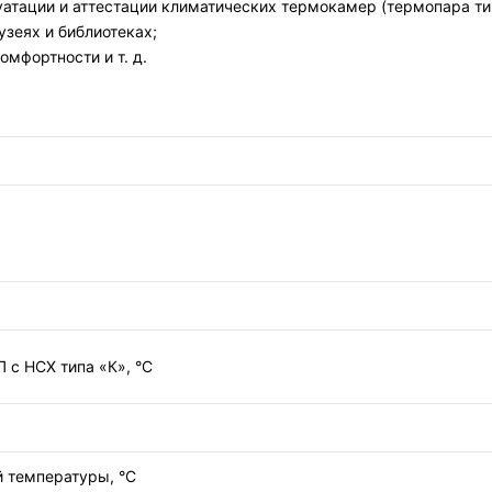
тации и аттестации климатических термокамер (термопара тип
узеях и библиотеках;
омфортности и т. д.
с НСХ типа «К», °С
 температуры, °С