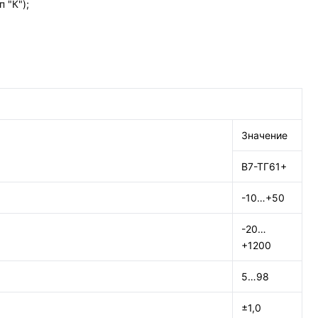
 "К");
Значение
В7-ТГ61+
-10…+50
-20…
+1200
5…98
±1,0