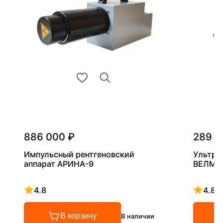
886 000 ₽
289 0
Импульсный рентгеновский
Ультра
аппарат АРИНА-9
ВЕЛМА
4.8
4.8
Рейтинг 4.8 из 5
Рейтинг
В корзину
В наличии