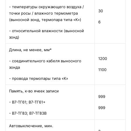
- температуры окружающего воздуха /
30
точки росы / влажного термометра
(выносной зонд, термопара типа «К»)
6
- относительной влажности (выносной
зонд)
Длина, не менее, мм*
1200
- соединительного кабеля выносного
зонда
1100
- провода термопары типа «К»
Память, к-во ячеек записи
999
- В7-ТГ61; В7-ТГ61+
999
- В7-ТГ83; В7-ТГ83В
Автовыключение, мин.