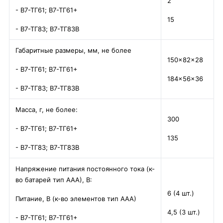
2
- В7-ТГ61; В7-ТГ61+
15
- В7-ТГ83; В7-ТГ83В
Габаритные размеры, мм, не более
150×82×28
- В7-ТГ61; В7-ТГ61+
184×56×36
- В7-ТГ83; В7-ТГ83В
Масса, г, не более:
300
- В7-ТГ61; В7-ТГ61+
135
- В7-ТГ83; В7-ТГ83В
Напряжение питания постоянного тока (к-
во батарей тип ААА), В:
6 (4 шт.)
Питание, В (к-во элементов тип ААА)
4,5 (3 шт.)
- В7-ТГ61; В7-ТГ61+