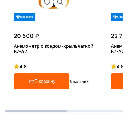
Госреестр
Госреес
20 600 ₽
22 70
Анемометр с зондом-крыльчаткой
Анемом
В7-А2
В7-А2+
4.8
4.8
Рейтинг 4.8 из 5
Рейтинг
В корзину
В наличии