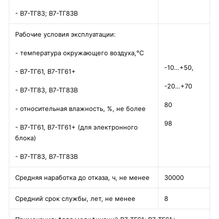
- В7-ТГ83; В7-ТГ83В
Рабочие условия эксплуатации:
- температура окружающего воздуха,°С
-10…+50,
- В7-ТГ61, В7-ТГ61+
-20…+70
- В7-ТГ83, В7-ТГ83В
80
- относительная влажность, %, не более
98
- В7-ТГ61, В7-ТГ61+ (для электронного
блока)
- В7-ТГ83, В7-ТГ83В
Средняя наработка до отказа, ч, не менее
30000
Средний срок службы, лет, не менее
8