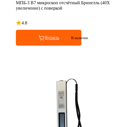
МПБ-3 В7 микроскоп отсчётный Бринелль (40X
увеличение) с поверкой
4.8
Рейтинг 4.8 из 5
Купить
В наличии