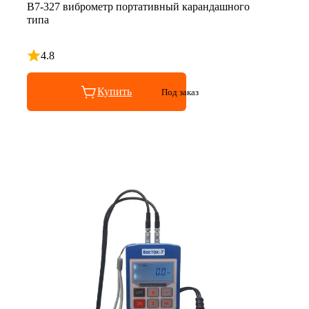
В7-327 виброметр портативный карандашного
типа
4.8
Рейтинг 4.8 из 5
Купить
Под заказ