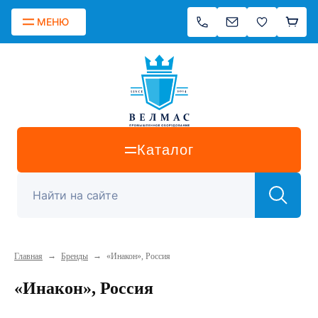
МЕНЮ
Каталог
→
→
Главная
Бренды
«Инакон», Россия
«Инакон», Россия