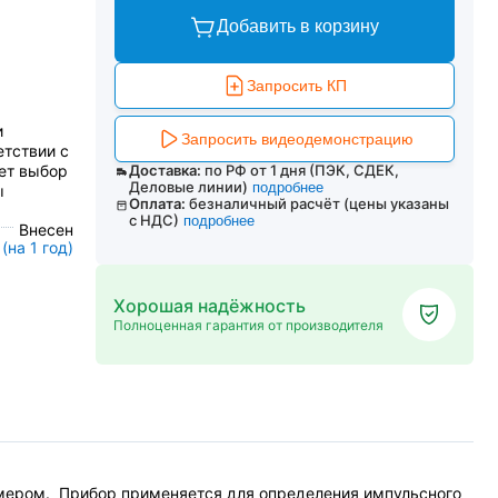
Добавить в корзину
Запросить КП
и
Запросить видеодемонстрацию
етствии с
ет выбор
Доставка:
по РФ от 1 дня (ПЭК, СДЕК,
Деловые линии)
подробнее
ы
Оплата:
безналичный расчёт (цены указаны
с НДС)
подробнее
Внесен
(на 1 год)
Хорошая надёжность
Полноценная гарантия от производителя
мером. Прибор применяется для определения импульсного