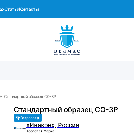
ах
Статьи
Контакты
→
Стандартный образец СО-3Р
Стандартный образец СО-3Р
Госреестр
«Инакон», Россия
Торговая марка
›