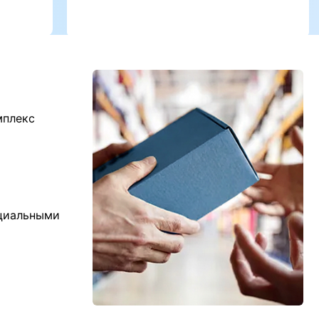
мплекс
ициальными