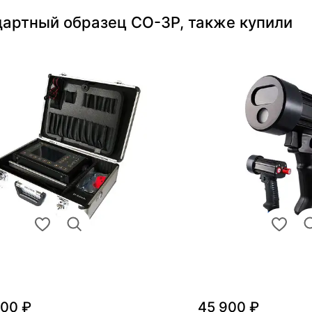
дартный образец СО-3Р, также купили
000 ₽
45 900 ₽