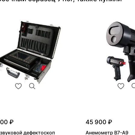
000 ₽
45 900 ₽
звуковой дефектоскоп
Анемометр В7-А9