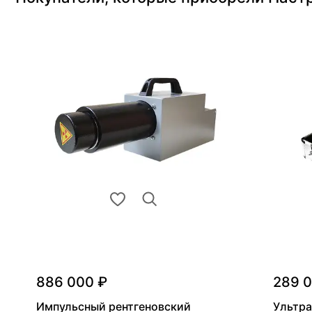
886 000 ₽
289 
Импульсный рентгеновский
Ультра