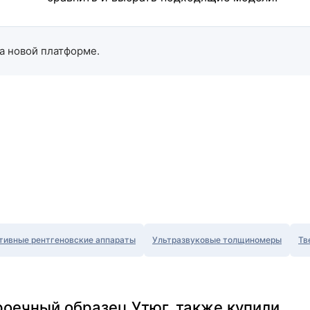
а новой платформе.
тивные рентгеновские аппараты
Ультразвуковые толщиномеры
Тв
роечный образец Утюг, также купили