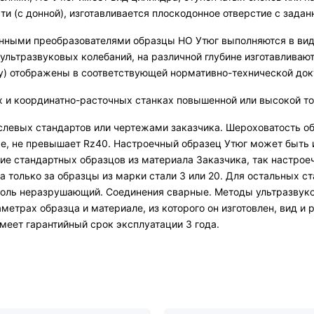
ти (с донной), изготавливается плоскодонное отверстие с зад
онными преобразователями образцы НО Утюг выполняются в ви
 ультразвуковых колебаний, на различной глубине изготавливаю
ру) отображены в соответствующей нормативно-технической до
 и координатно-расточных станках повышенной или высокой то
левых стандартов или чертежами заказчика. Шероховатость об
, не превышает Rz40. Настроечный образец Утюг может быть изг
ие стандартных образцов из материала Заказчика, так настро
а только за образцы из марки стали 3 или 20. Для остальных с
нтроль неразрушающий. Соединения сварные. Методы ультразву
метрах образца и материале, из которого он изготовлен, вид и
меет гарантийный срок эксплуатации 3 года.