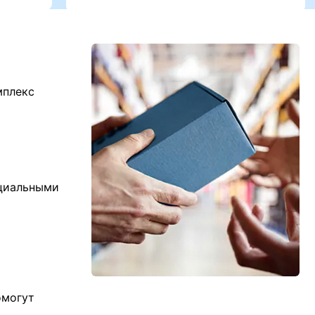
мплекс
ициальными
омогут