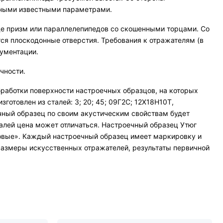
анными известными параметрами.
де призм или параллелепипедов со скошенными торцами. Со
тся плоскодонные отверстия. Требования к отражателям (в
кументации.
чности.
работки поверхности настроечных образцов, на которых
отовлен из сталей: 3; 20; 45; 09Г2С; 12Х18Н10Т,
ечный образец по своим акустическим свойствам будет
талей цена может отличаться. Настроечный образец Утюг
ковые». Каждый настроечный образец имеет маркировку и
 размеры искусственных отражателей, результаты первичной