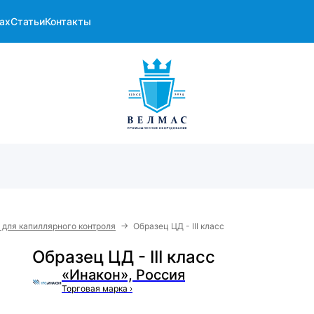
ах
Статьи
Контакты
→
для капиллярного контроля
Образец ЦД - III класс
Образец ЦД - III класс
«Инакон», Россия
Торговая марка
›