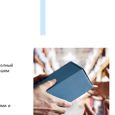
полный
йшем
ями и