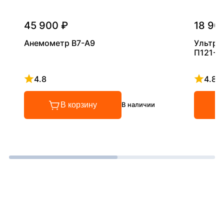
45 900 ₽
18 90
Анемометр В7-А9
Ультра
П121-5
4.8
4.8
Рейтинг 4.8 из 5
Рейтинг
В корзину
В наличии