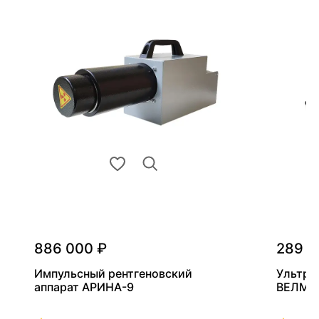
886 000 ₽
289 0
Импульсный рентгеновский
Ультра
аппарат АРИНА-9
ВЕЛМА