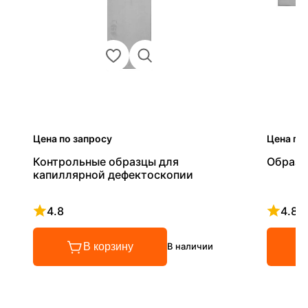
Цена по запросу
Цена по
Контрольные образцы для
Образец
капиллярной дефектоскопии
4.8
4.8
Рейтинг 4.8 из 5
Рейтинг
В корзину
В наличии