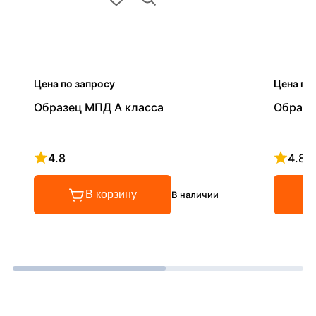
Цена по запросу
Цена по
Образец МПД А класса
Образе
4.8
4.8
Рейтинг 4.8 из 5
Рейтинг
В корзину
В наличии