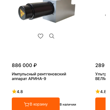
886 000 ₽
289 0
Импульсный рентгеновский
Ультра
аппарат АРИНА-9
ВЕЛМА
4.8
4.8
Рейтинг 4.8 из 5
Рейтинг
В корзину
В наличии