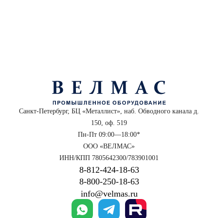
Санкт-Петербург, БЦ «Металлист», наб. Обводного канала д.
150, оф. 519
Пн-Пт 09:00—18:00*
ООО «ВЕЛМАС»
ИНН/КПП 7805642300/783901001
8‑812‑424‑18‑63
8‑800‑250‑18‑63
info@velmas.ru