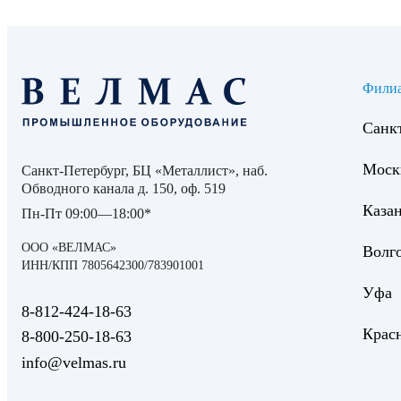
Фили
Санк
Моск
Санкт-Петербург, БЦ «Металлист», наб.
Обводного канала д. 150, оф. 519
Каза
Пн-Пт 09:00—18:00*
ООО «ВЕЛМАС»
Волг
ИНН/КПП 7805642300/783901001
Уфа
8‑812‑424‑18‑63
Крас
8‑800‑250‑18‑63
info@velmas.ru