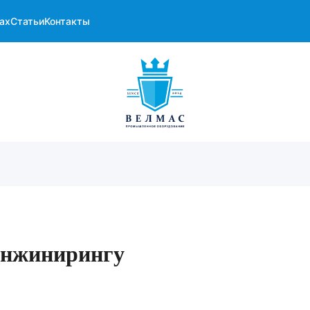
ах
Статьи
Контакты
инжинирингу