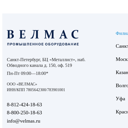
Фили
Санк
Моск
Санкт-Петербург, БЦ «Металлист», наб.
Обводного канала д. 150, оф. 519
Каза
Пн-Пт 09:00—18:00*
ООО «ВЕЛМАС»
Волг
ИНН/КПП 7805642300/783901001
Уфа
8‑812‑424‑18‑63
Крас
8‑800‑250‑18‑63
info@velmas.ru