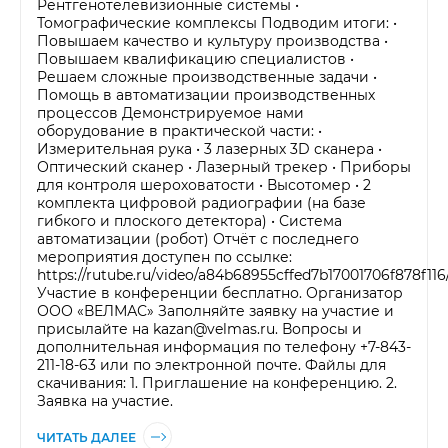
Рентгенотелевизионные системы •
Томографические комплексы Подводим итоги: •
Повышаем качество и культуру производства •
Повышаем квалификацию специалистов •
Решаем сложные производственные задачи •
Помощь в автоматизации производственных
процессов Демонстрируемое нами
оборудование в практической части: •
Измерительная рука • 3 лазерных 3D сканера •
Оптический сканер • Лазерный трекер • Приборы
для контроля шероховатости • Высотомер • 2
комплекта цифровой радиографии (на базе
гибкого и плоского детектора) • Система
автоматизации (робот) Отчёт с последнего
мероприятия доступен по ссылке:
https://rutube.ru/video/a84b68955cffed7b17001706f878f116
Участие в конференции бесплатно. Организатор
ООО «ВЕЛМАС» Заполняйте заявку на участие и
присылайте на kazan@velmas.ru. Вопросы и
дополнительная информация по телефону +7-843-
211-18-63 или по электронной почте. Файлы для
скачивания: 1. Приглашение на конференцию. 2.
Заявка на участие.
ЧИТАТЬ ДАЛЕЕ