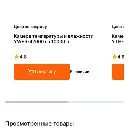
Цена по запросу
Цена по
Камера температуры и влажности
Камера
YWER-42000 на 10000 л
YTH-10
4.8
4.8
Рейтинг 4.8 из 5
Рейтинг
В корзину
В наличии
Просмотренные товары