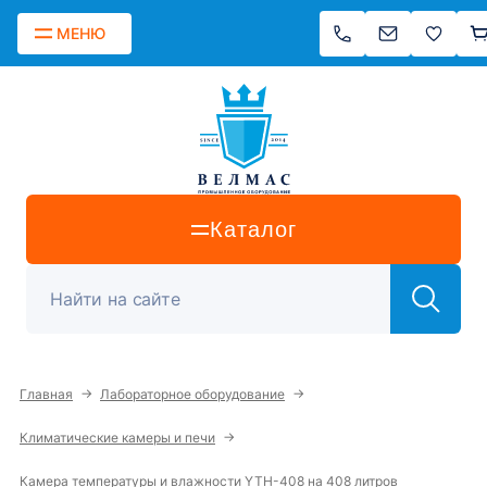
МЕНЮ
Каталог
→
→
Главная
Лабораторное оборудование
→
Климатические камеры и печи
Камера температуры и влажности YTH-408 на 408 литров