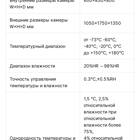
Внутренние размеры камеры
600×850×800
W×H×D мм
Внешние размеры камеры
1050×1750×1350
W×H×D мм
от -73℃ -60℃,
Температурный диапазон
-40℃, -20℃, 0℃
до +150℃, +180℃
Диапазон влажности
20%HR ～98%HR
Точность управления
0.3℃,±0.5%RH
температуры и влажности
1,5 ℃, 2,5%
относительной
влажности при
относительной
влажности более
75%,
Однородность температуры и
4% относительной