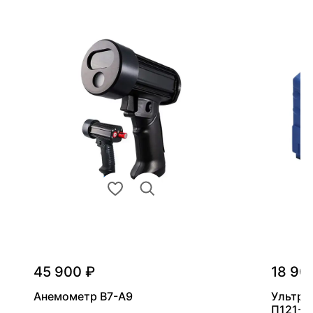
45 900 ₽
18 90
Анемометр В7-А9
Ультра
П121-5