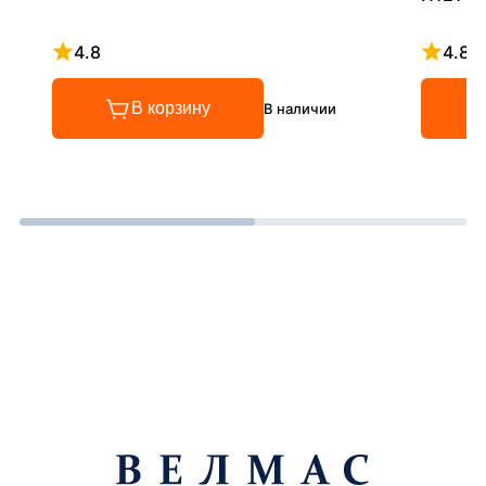
4.8
4.8
Рейтинг 4.8 из 5
Рейтинг
В корзину
В наличии