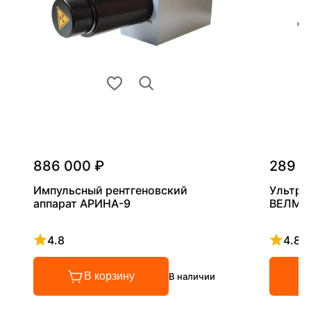
886 000 ₽
289 0
Импульсный рентгеновский
Ультра
аппарат АРИНА-9
ВЕЛМА
4.8
4.8
Рейтинг 4.8 из 5
Рейтинг
В корзину
В наличии