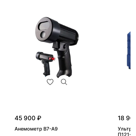
45 900 ₽
18 90
Анемометр В7-А9
Ультра
П121-5