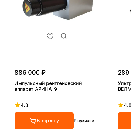
886 000 ₽
289 0
Импульсный рентгеновский
Ультра
аппарат АРИНА-9
ВЕЛМА
4.8
4.8
Рейтинг 4.8 из 5
Рейтинг
В корзину
В наличии