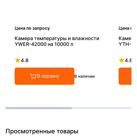
Цена по запросу
Цена по
Камера температуры и влажности
Камера
YWER-42000 на 10000 л
YTH-10
4.8
4.8
Рейтинг 4.8 из 5
Рейтинг
В корзину
В наличии
Просмотренные товары