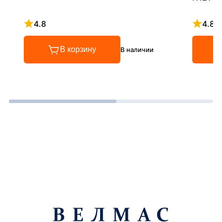
4.8
4.8
Рейтинг 4.8 из 5
Рейтинг
В корзину
В наличии