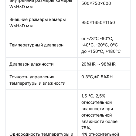
Внутренние размеры камеры
500×750×600
W×H×D мм
Внешние размеры камеры
950×1650×1150
W×H×D мм
от -73℃ -60℃,
Температурный диапазон
-40℃, -20℃, 0℃
до +150℃, +180℃
Диапазон влажности
20%HR ～98%HR
Точность управления
0.3℃,±0.5%RH
температуры и влажности
1,5 ℃, 2,5%
относительной
влажности при
относительной
влажности более
75%,
Однородность температуры и
4% относительной