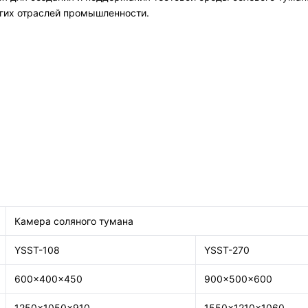
гих отраслей промышленности.
Камера соляного тумана
YSST-108
YSST-270
600×400×450
900×500×600
1250×1050×910
1550×1210×1060