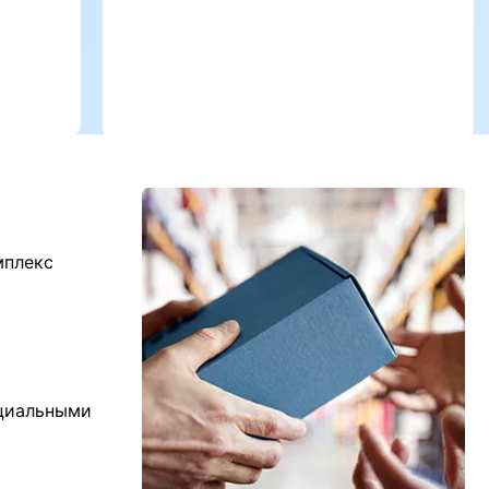
мплекс
ициальными