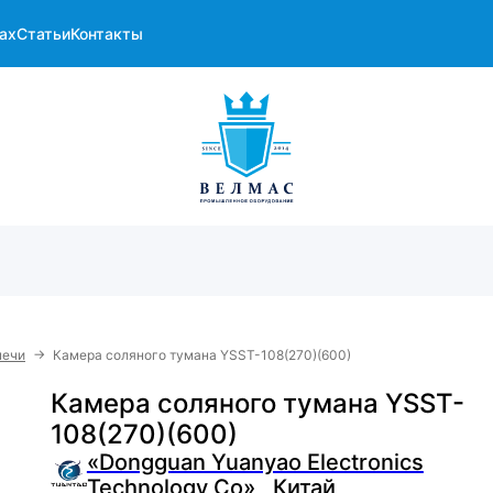
ах
Статьи
Контакты
→
печи
Камера соляного тумана YSST-108(270)(600)
Камера соляного тумана YSST-
108(270)(600)
«Dongguan Yuanyao Electronics
Technology Co» , Китай