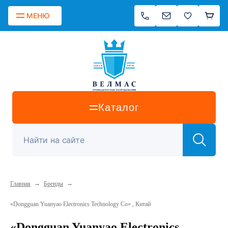
МЕНЮ
Каталог
→
→
Главная
Бренды
«Dongguan Yuanyao Electronics Technology Co» , Китай
«Dongguan Yuanyao Electronics