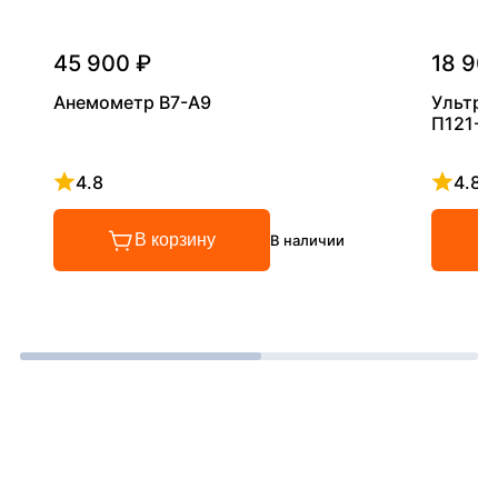
45 900 ₽
18 90
Анемометр В7-А9
Ультра
П121-5
4.8
4.8
Рейтинг 4.8 из 5
Рейтинг
В корзину
В наличии