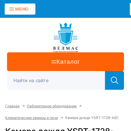
МЕНЮ
Каталог
→
→
Главная
Лабораторное оборудование
→
Климатические камеры и печи
Камера дождя YSRT-1728-A(E)