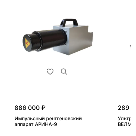
886 000 ₽
289 0
Импульсный рентгеновский
Ультра
аппарат АРИНА-9
ВЕЛМА