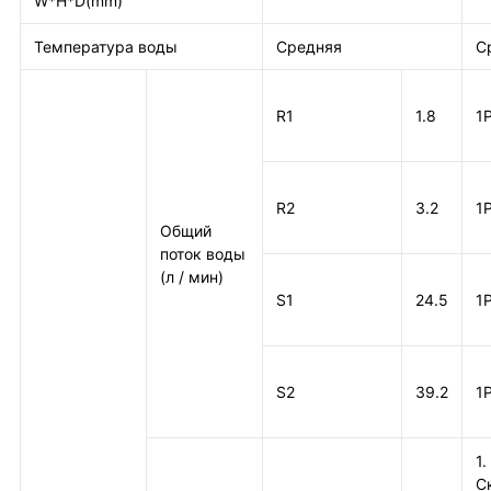
W*H*D(mm)
Температура воды
Средняя
С
R1
1.8
1
R2
3.2
1
Общий
поток воды
(л / мин)
S1
24.5
1
S2
39.2
1
1.
С