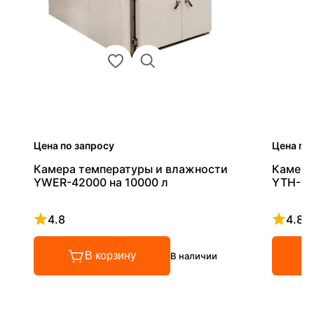
Цена по запросу
Цена по
Камера температуры и влажности
Камера
YWER-42000 на 10000 л
YTH-10
4.8
4.8
Рейтинг 4.8 из 5
Рейтинг
В корзину
В наличии