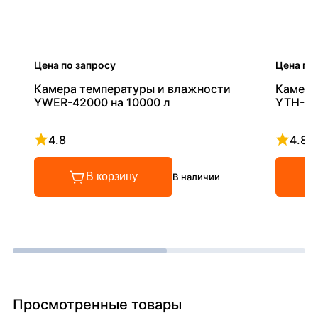
Цена по запросу
Цена по
Камера температуры и влажности
Камера
YWER-42000 на 10000 л
YTH-80
4.8
4.8
Рейтинг 4.8 из 5
Рейтинг
В корзину
В наличии
Просмотренные товары