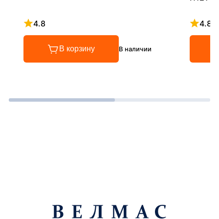
4.8
4.8
Рейтинг 4.8 из 5
Рейтинг
В корзину
В наличии