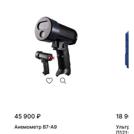
45 900 ₽
18 90
Анемометр В7-А9
Ультра
П121-5