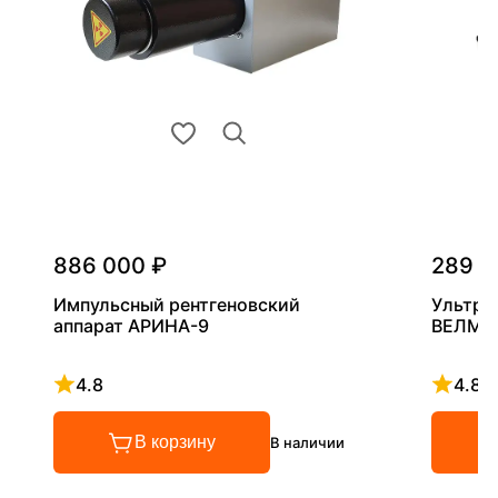
886 000 ₽
289 0
Импульсный рентгеновский
Ультра
аппарат АРИНА-9
ВЕЛМА
4.8
4.8
Рейтинг 4.8 из 5
Рейтинг
В корзину
В наличии