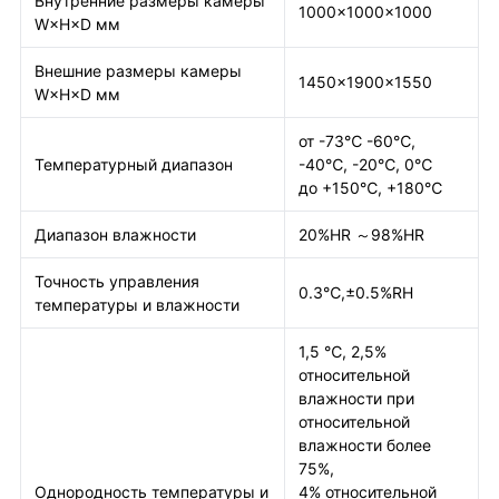
Внутренние размеры камеры
1000×1000×1000
W×H×D мм
Внешние размеры камеры
1450×1900×1550
W×H×D мм
от -73℃ -60℃,
Температурный диапазон
-40℃, -20℃, 0℃
до +150℃, +180℃
Диапазон влажности
20%HR ～98%HR
Точность управления
0.3℃,±0.5%RH
температуры и влажности
1,5 ℃, 2,5%
относительной
влажности при
относительной
влажности более
75%,
Однородность температуры и
4% относительной