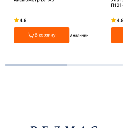
П121-5
4.8
4.8
Рейтинг 4.8 из 5
Рейтинг
В корзину
В наличии