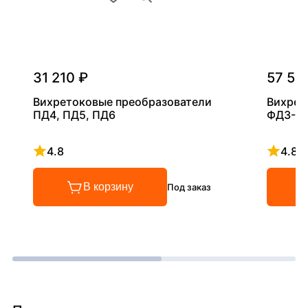
31 210 ₽
57 54
Вихретоковые преобразователи
Вихрет
ПД4, ПД5, ПД6
ФД3-0,
4.8
4.8
Рейтинг 4.8 из 5
Рейтинг
В корзину
Под заказ