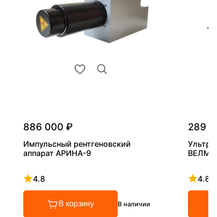
886 000 ₽
289 0
Импульсный рентгеновский
Ультра
аппарат АРИНА-9
ВЕЛМА
4.8
4.8
Рейтинг 4.8 из 5
Рейтинг
В корзину
В наличии