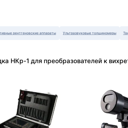
тивные рентгеновские аппараты
Ультразвуковые толщиномеры
Тв
дка НКр-1 для преобразователей к вихр