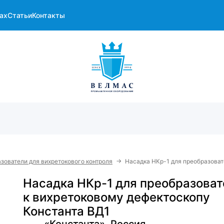
ах
Статьи
Контакты
→
зователи для вихретокового контроля
Насадка НКр-1 для преобразоват
Насадка НКр-1 для преобразоват
к вихретоковому дефектоскопу
Константа ВД1