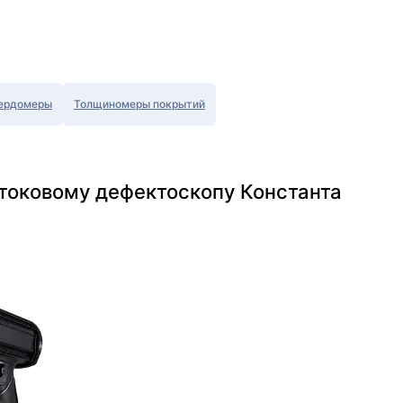
ердомеры
Толщиномеры покрытий
етоковому дефектоскопу Константа