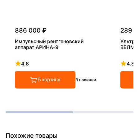
886 000 ₽
289 0
Импульсный рентгеновский
Ультра
аппарат АРИНА-9
ВЕЛМА
4.8
4.8
Рейтинг 4.8 из 5
Рейтинг
В корзину
В наличии
Похожие товары