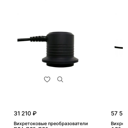
31 210 ₽
57 54
Вихретоковые преобразователи
Вихрет