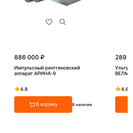
886 000 ₽
289 0
Импульсный рентгеновский
Ультра
аппарат АРИНА-9
ВЕЛМА
4.8
4.8
Рейтинг 4.8 из 5
Рейтинг
В корзину
В наличии