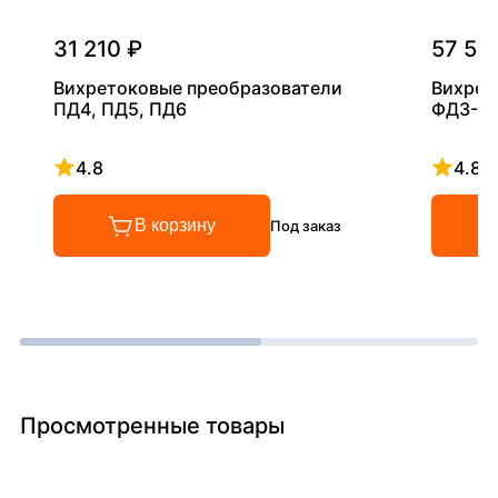
31 210 ₽
57 54
Вихретоковые преобразователи
Вихрет
ПД4, ПД5, ПД6
ФД3-0,
4.8
4.8
Рейтинг 4.8 из 5
Рейтинг
В корзину
Под заказ
Просмотренные товары