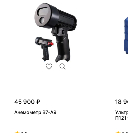
45 900 ₽
18 90
Анемометр В7-А9
Ультра
П121-5