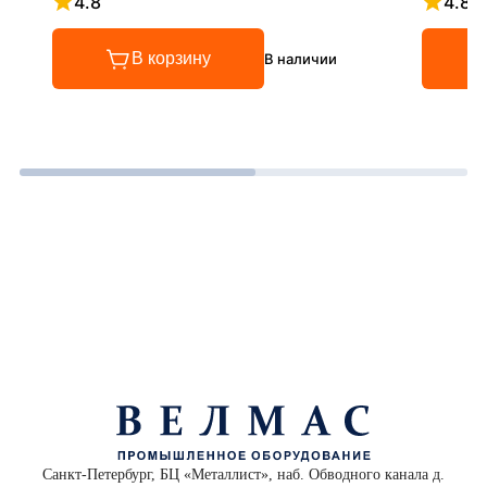
4.8
4.8
Рейтинг 4.8 из 5
Рейтинг
В корзину
В наличии
Санкт-Петербург, БЦ «Металлист», наб. Обводного канала д.