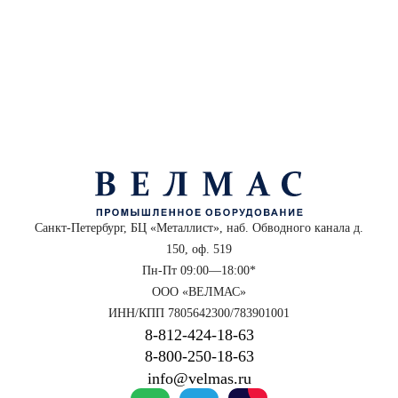
Санкт-Петербург, БЦ «Металлист», наб. Обводного канала д.
150, оф. 519
Пн-Пт 09:00—18:00*
ООО «ВЕЛМАС»
ИНН/КПП 7805642300/783901001
8‑812‑424‑18‑63
8‑800‑250‑18‑63
info@velmas.ru