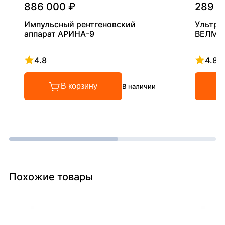
886 000 ₽
289 0
Импульсный рентгеновский
Ультра
аппарат АРИНА-9
ВЕЛМА
4.8
4.8
Рейтинг 4.8 из 5
Рейтинг
В корзину
В наличии
Похожие товары