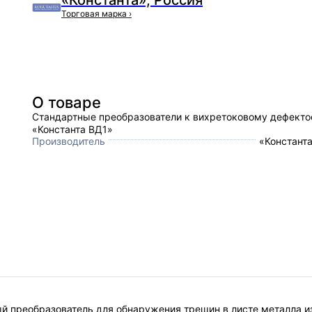
«Константа», Россия
Торговая марка
›
О товаре
Стандартные преобразователи к вихретоковому дефекто
«Константа ВД1»
Производитель
«Константа
 преобразователь для обнаружения трещин в листе металла из