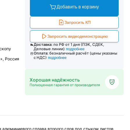
Добавить в корзину
Запросить КП
Запросить видеодемонстрацию
Доставка:
по РФ от 1 дня (ПЭК, СДЕК,
скопу
Деловые линии)
подробнее
Оплата:
безналичный расчёт (цены указаны
с НДС)
подробнее
», Россия
Хорошая надёжность
Полноценная гарантия от производителя
 алюминиевого сплава второго слоя под стыком листов