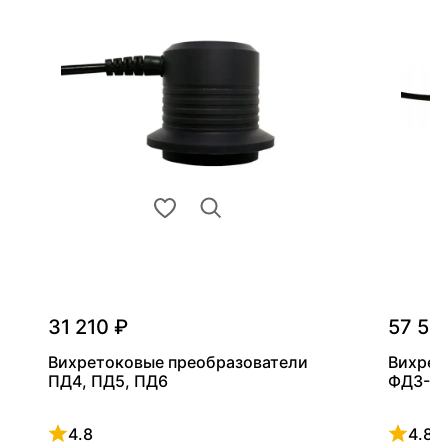
31 210 ₽
57 54
Вихретоковые преобразователи
Вихрет
ПД4, ПД5, ПД6
ФД3-0,
4.8
4.8
Рейтинг 4.8 из 5
Рейтинг