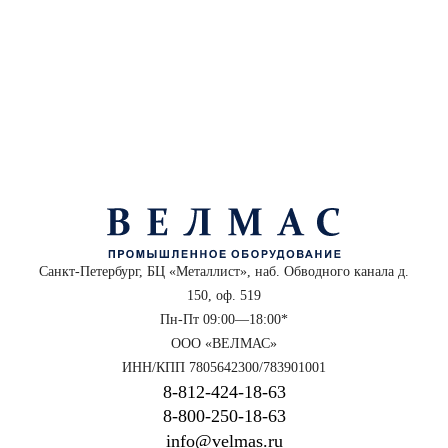
Санкт-Петербург, БЦ «Металлист», наб. Обводного канала д.
150, оф. 519
Пн-Пт 09:00—18:00*
ООО «ВЕЛМАС»
ИНН/КПП 7805642300/783901001
8‑812‑424‑18‑63
8‑800‑250‑18‑63
info@velmas.ru