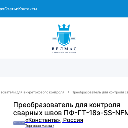
ах
Статьи
Контакты
→
зователи для вихретокового контроля
Преобразователь для контроля 
Преобразователь для контроля
сварных швов ПФ-ГТ-18э-SS-NF
«Константа», Россия
Торговая марка
›