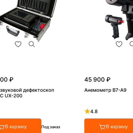
000 ₽
45 900 ₽
звуковой дефектоскоп
Анемометр В7-А9
С UX-200
4.8
 4.8 из 5
Рейтинг 4.8 из 5
В корзину
В корзину
Под заказ