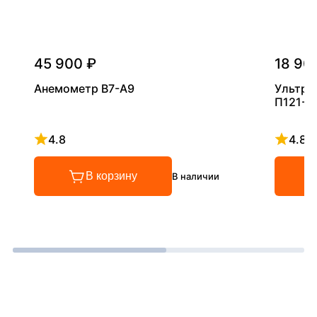
45 900 ₽
18 90
Анемометр В7-А9
Ультра
П121-5
4.8
4.8
Рейтинг 4.8 из 5
Рейтинг
В корзину
В наличии