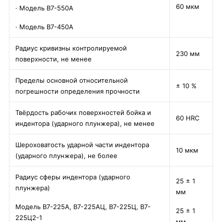
60 мкм
· Модель В7-550А
· Модель В7-450А
Радиус кривизны контролируемой
230 мм
поверхности, не менее
Пределы основной относительной
± 10 %
погрешности определения прочности
Твёрдость рабочих поверхностей бойка и
60 HRC
индентора (ударного плунжера), не менее
Шероховатость ударной части индентора
10 мкм
(ударного плунжера), не более
Радиус сферы индентора (ударного
25 ± 1
плунжера)
мм
Модель В7-225А, В7-225АЦ, В7-225Ц, В7-
25 ± 1
225Ц2-1
мм