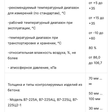
от +5 до
-рекомендуемый температурный диапазон
+35
для измерений (по стандартам), °С
от +15 до
-рабочий температурный диапазон при
+35
эксплуатации, °С
от -10 до
-температурный диапазон при
+60
транспортировке и хранении, °С
80 %
-относительная влажность воздуха, %, не
от 86,0
более
до 106,7
- атмосферное давление, кПа
70 мм …
∞
Толщина и типы контролируемых изделий из
бетона:
50 мм …
100 мм
· Модель В7-225А, В7-225АЦ, В7-225Ц, В7-
225Ц2-1
30 мм …