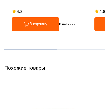
4.8
4.8
Рейтинг 4.8 из 5
Рейтинг
В корзину
В наличии
Похожие товары