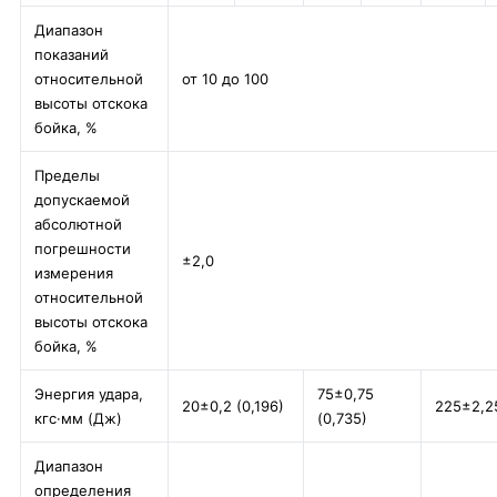
Диапазон
показаний
относительной
от 10 до 100
высоты отскока
бойка, %
Пределы
допускаемой
абсолютной
погрешности
±2,0
измерения
относительной
высоты отскока
бойка, %
Энергия удара,
75±0,75
20±0,2 (0,196)
225±2,25
кгс·мм (Дж)
(0,735)
Диапазон
определения