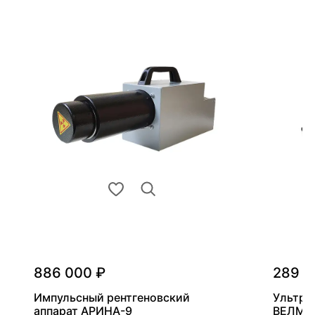
886 000 ₽
289 0
Импульсный рентгеновский
Ультра
аппарат АРИНА-9
ВЕЛМА