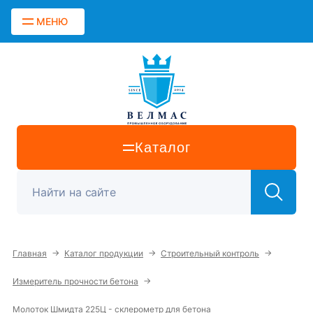
МЕНЮ
Каталог
→
→
→
Главная
Каталог продукции
Строительный контроль
→
Измеритель прочности бетона
Молоток Шмидта 225Ц - склерометр для бетона