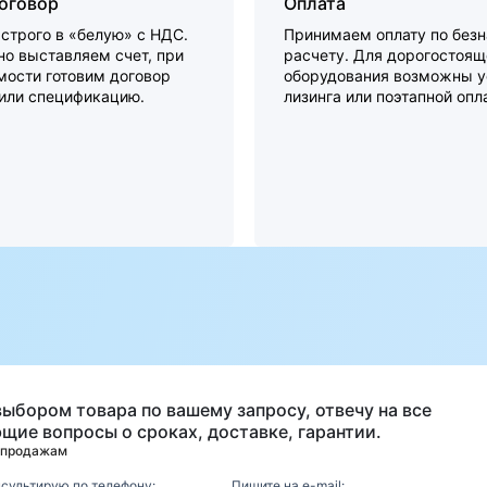
договор
Оплата
строго в «белую» с НДС.
Принимаем оплату по без
о выставляем счет, при
расчету. Для дорогостоящ
мости готовим договор
оборудования возможны у
 или спецификацию.
лизинга или поэтапной опл
а
выбором товара по вашему запросу, отвечу на все
щие вопросы о сроках, доставке, гарантии.
 продажам
нсультирую по телефону:
Пишите на e-mail: