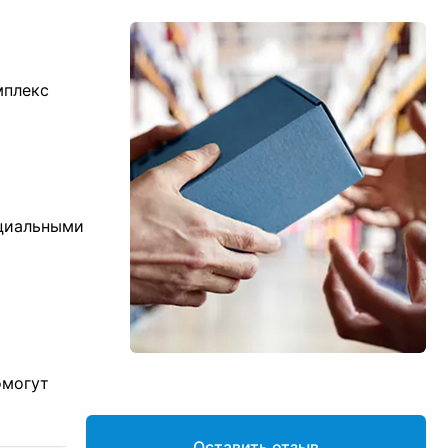
мплекс
ициальными
омогут
Оставить отзыв