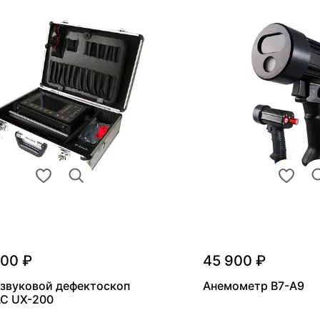
000 ₽
45 900 ₽
звуковой дефектоскоп
Анемометр В7-А9
С UX-200