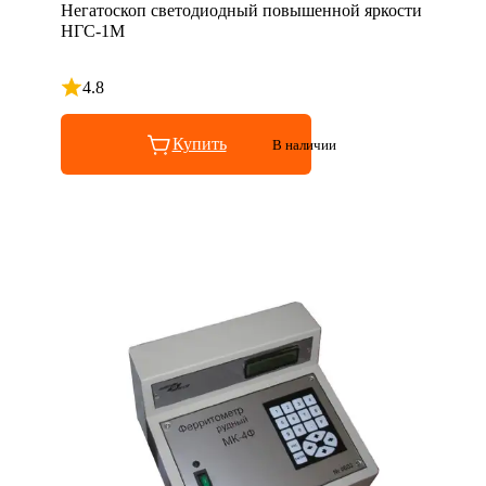
Негатоскоп светодиодный повышенной яркости
НГС-1М
4.8
Рейтинг 4.8 из 5
Купить
В наличии