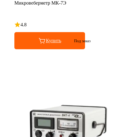
Микровеберметр МК-7Э
4.8
Рейтинг 4.8 из 5
Купить
Под заказ