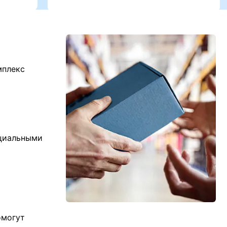
мплекс
ициальными
омогут