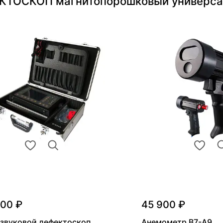
ЕКТОСКОП магнитопорошковый универса
000 ₽
45 900 ₽
звуковой дефектоскоп
Анемометр В7-А9