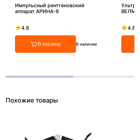
Импульсный рентгеновский
Ультра
аппарат АРИНА-9
ВЕЛМА
4.8
4.8
Рейтинг 4.8 из 5
Рейтинг
В корзину
В наличии
Похожие товары