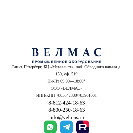
Санкт-Петербург, БЦ «Металлист», наб. Обводного канала д.
150, оф. 519
Пн-Пт 09:00—18:00*
ООО «ВЕЛМАС»
ИНН/КПП 7805642300/783901001
8‑812‑424‑18‑63
8‑800‑250‑18‑63
info@velmas.ru