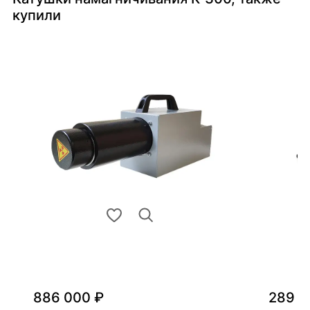
купили
886 000 ₽
289 0