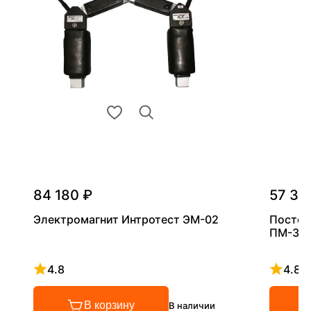
84 180 ₽
57 34
Электромагнит Интротест ЭМ-02
Постоя
ПМ-3
4.8
4.8
Рейтинг 4.8 из 5
Рейтинг
В корзину
В наличии