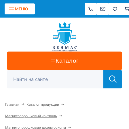
МЕНЮ
Каталог
→
→
Главная
Каталог продукции
→
Магнитопорошковый контроль
→
Магнитопорошковые дефектоскопы