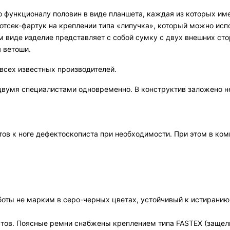
о функционалу половин в виде планшета, каждая из которых им
 отсек-фартук на креплении типа «липучка», который можно исп
м виде изделие представляет с собой сумку с двух внешних стор
 ветоши.
всех известных производителей.
двумя специалистами одновременно. В конструктив заложено н
тов к ноге дефектоскописта при необходимости. При этом в ко
оты не марким в серо-черных цветах, устойчивый к истиранию,
стов. Поясные ремни снабжены креплением типа FASTEX (заще