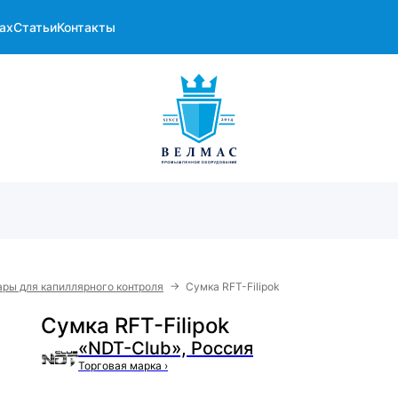
ах
Статьи
Контакты
→
ры для капиллярного контроля
Сумка RFT-Filipok
Сумка RFT-Filipok
«NDT-Club», Россия
Торговая марка
›