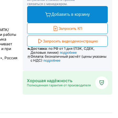
связаться с менеджером.
Добавить в корзину
Запросить КП
(МПК/
 и работы
умка
Запросить видеодемонстрацию
чивает
 и при
Доставка:
по РФ от 1 дня (ПЭК, СДЕК,
Деловые линии)
подробнее
Оплата:
безналичный расчёт (цены указаны
», Россия
с НДС)
подробнее
Хорошая надёжность
Полноценная гарантия от производителя