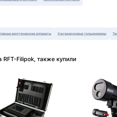
тивные рентгеновские аппараты
Ультразвуковые толщиномеры
Тв
RFT-Filipok, также купили