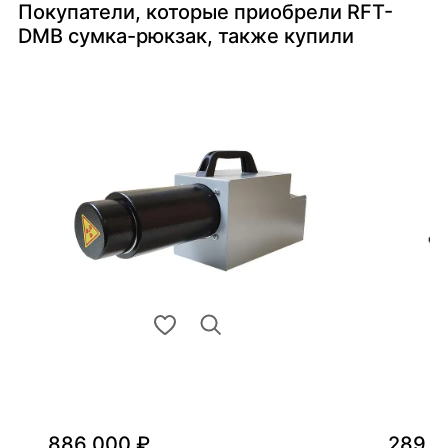
Покупатели, которые приобрели RFT-
DMB сумка-рюкзак, также купили
886 000 ₽
289 0