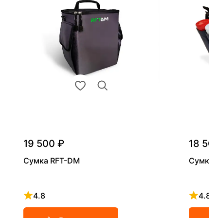
19 500 ₽
18 50
Сумка RFT-DM
Сумка R
4.8
4.8
Рейтинг 4.8 из 5
Рейтинг