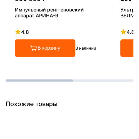
Импульсный рентгеновский
Ультра
аппарат АРИНА-9
ВЕЛМА
4.8
4.8
Рейтинг 4.8 из 5
Рейтинг
В корзину
В наличии
Похожие товары