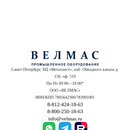
Санкт-Петербург, БЦ «Металлист», наб. Обводного канала д.
150, оф. 519
Пн-Пт 09:00—18:00*
ООО «ВЕЛМАС»
ИНН/КПП 7805642300/783901001
8‑812‑424‑18‑63
8‑800‑250‑18‑63
info@velmas.ru