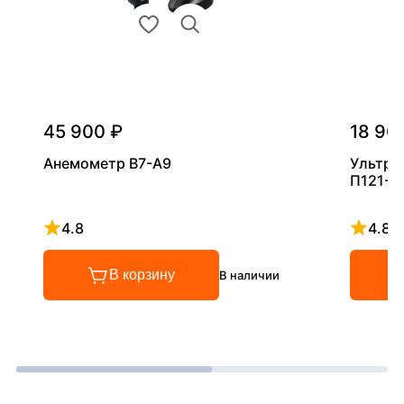
45 900 ₽
18 90
Анемометр В7-А9
Ультра
П121-5
4.8
4.8
Рейтинг 4.8 из 5
Рейтинг
В корзину
В наличии