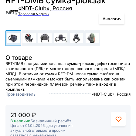
RFT-DMB сумка-рюкзак
«NDT-Club», Россия
Торговая марка
›
›
Аналоги
О товаре
RFT-DMB специализированная сумка-рюкзак дефектоскописта
капиллярного (ПВК) и магнитопорошкового контроля (МПК/
МПД). В отличии от сумки RFT-DM новая сумка снабжена
съемными лямками и может быть использована как рюкзак,
при этом перекидной плечевой ремень также входит в
комплект.
Производитель
«NDT-Club», Россия
21 000 ₽
В наличии
Безналичный расчёт
Цена от 01.04.2026, для уточнения
актуальной стоимости просим
связаться с менеджером.