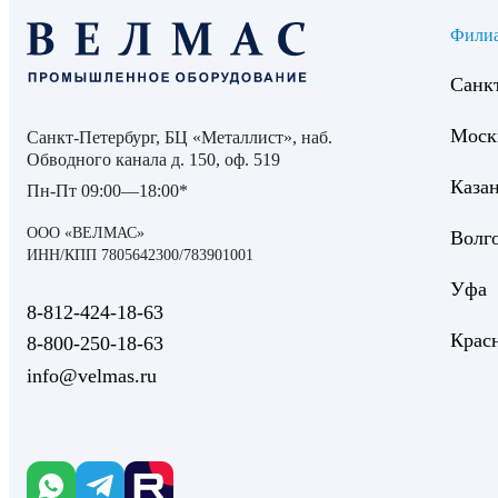
Фили
Санк
Моск
Санкт-Петербург, БЦ «Металлист», наб.
Обводного канала д. 150, оф. 519
Каза
Пн-Пт 09:00—18:00*
ООО «ВЕЛМАС»
Волг
ИНН/КПП 7805642300/783901001
Уфа
8‑812‑424‑18‑63
Крас
8‑800‑250‑18‑63
info@velmas.ru